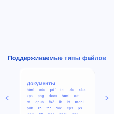
Поддерживаемые типы файлов
Документы
Вид
html
ods
pdf
txt
xls
xlsx
avi
xps
png
docx
html
odt
mp4
rtf
epub
fb2
lit
lrf
mobi
aa
pdb
rb
tcr
doc
eps
ps
ogg
jpeg
tiff
pps
ppsx
ppt