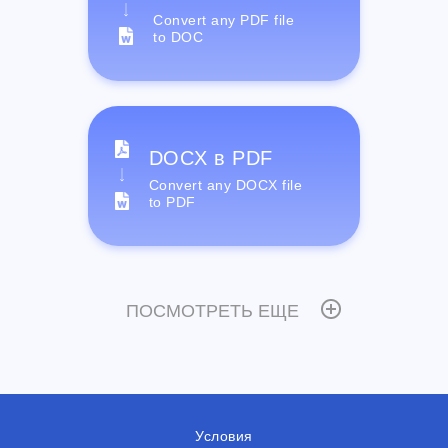
Convert any PDF file
to DOC
DOCX в PDF
Convert any DOCX file
to PDF
ПОСМОТРЕТЬ ЕЩЕ
Условия