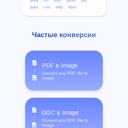
pptx
csv
odp
djvu
Частые конверсии
PDF в Image
Convert any PDF file to
Image
DOC в Image
Convert any DOC file to
Image