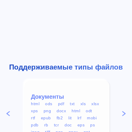
Поддерживаемые типы файлов
Документы
Вид
html
ods
pdf
txt
xls
xlsx
avi
xps
png
docx
html
odt
mp4
rtf
epub
fb2
lit
lrf
mobi
aa
pdb
rb
tcr
doc
eps
ps
ogg
jpeg
tiff
pps
ppsx
ppt