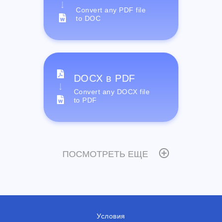
Convert any PDF file
to DOC
DOCX в PDF
Convert any DOCX file
to PDF
ПОСМОТРЕТЬ ЕЩЕ
Условия