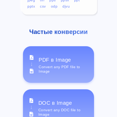
pptx
csv
odp
djvu
Частые конверсии
PDF в Image
Convert any PDF file to
Image
DOC в Image
Convert any DOC file to
Image