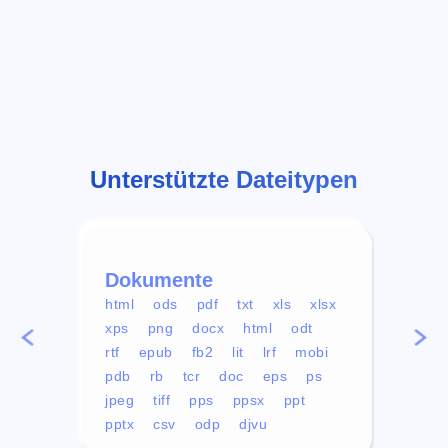
Unterstützte Dateitypen
Dokumente
Vid
html
ods
pdf
txt
xls
xlsx
avi
xps
png
docx
html
odt
mp4
rtf
epub
fb2
lit
lrf
mobi
aa
pdb
rb
tcr
doc
eps
ps
ogg
jpeg
tiff
pps
ppsx
ppt
pptx
csv
odp
djvu