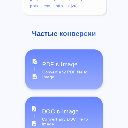
pptx
csv
odp
djvu
Частые конверсии
PDF в Image
Convert any PDF file to
Image
DOC в Image
Convert any DOC file to
Image