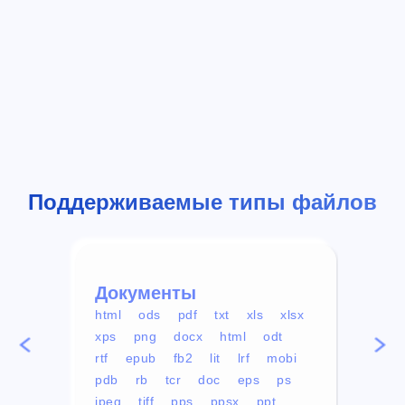
Поддерживаемые типы файлов
Документы
Вид
html
ods
pdf
txt
xls
xlsx
avi
xps
png
docx
html
odt
mp4
rtf
epub
fb2
lit
lrf
mobi
aa
pdb
rb
tcr
doc
eps
ps
ogg
jpeg
tiff
pps
ppsx
ppt