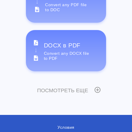
Convert any PDF file
to DOC
DOCX в PDF
Convert any DOCX file
to PDF
ПОСМОТРЕТЬ ЕЩЕ
Условия