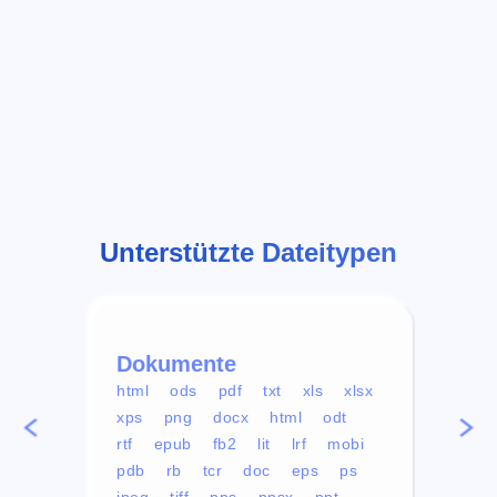
Unterstützte Dateitypen
Dokumente
Vid
html
ods
pdf
txt
xls
xlsx
avi
xps
png
docx
html
odt
mp4
rtf
epub
fb2
lit
lrf
mobi
aa
pdb
rb
tcr
doc
eps
ps
ogg
jpeg
tiff
pps
ppsx
ppt