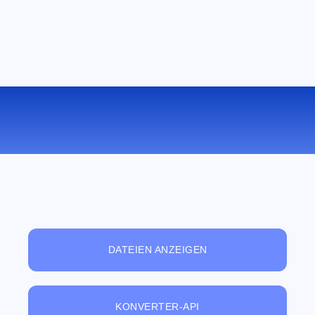
KONVERTIEREN SIE CSV ZU ODS
ONLINE
DATEIEN ANZEIGEN
KONVERTER-API