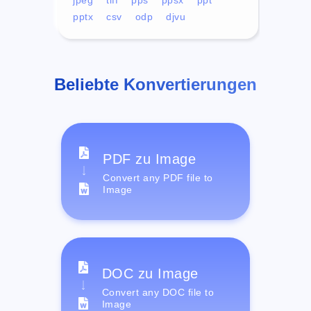
pptx
csv
odp
djvu
Beliebte Konvertierungen
PDF zu Image
Convert any PDF file to
Image
DOC zu Image
Convert any DOC file to
Image