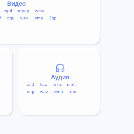
Видео
mp4
mpeg
wmv
3
ogg
wav
wma
3gp
Аудио
ac3
flac
mka
mp3
ogg
wav
wma
aac