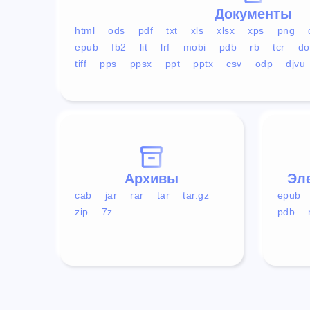
Документы
html
ods
pdf
txt
xls
xlsx
xps
png
epub
fb2
lit
lrf
mobi
pdb
rb
tcr
do
tiff
pps
ppsx
ppt
pptx
csv
odp
djvu
Архивы
Эл
cab
jar
rar
tar
tar.gz
epub
zip
7z
pdb