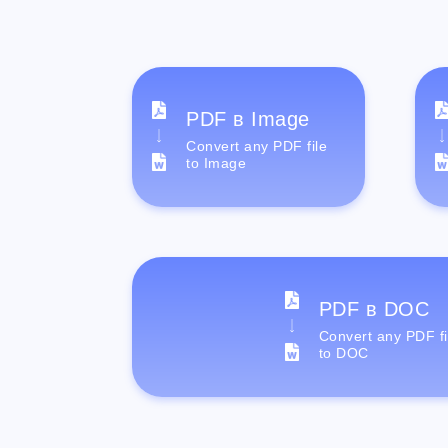
PDF в Image
Convert any PDF file
to Image
PDF в DOC
Convert any PDF fi
to DOC