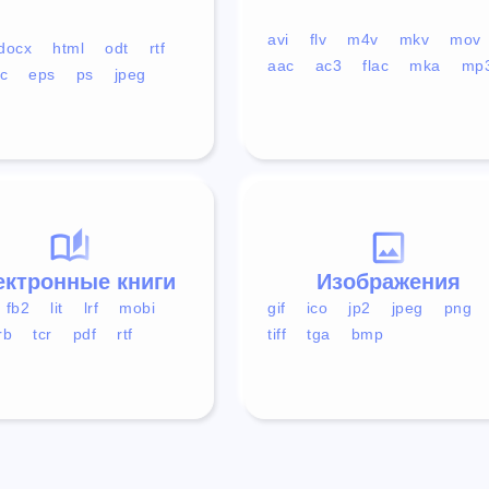
avi
flv
m4v
mkv
mov
docx
html
odt
rtf
aac
ac3
flac
mka
mp
c
eps
ps
jpeg
ектронные книги
Изображения
fb2
lit
lrf
mobi
gif
ico
jp2
jpeg
png
rb
tcr
pdf
rtf
tiff
tga
bmp