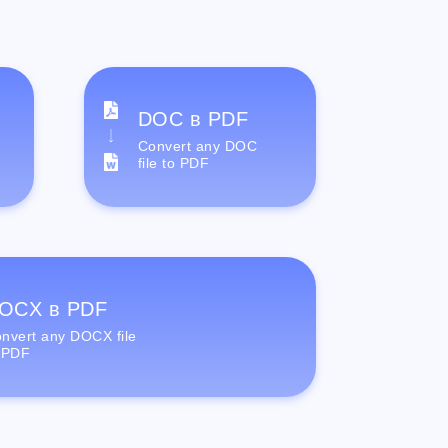
DOC в PDF
Convert any DOC
file to PDF
OCX в PDF
nvert any DOCX file
 PDF