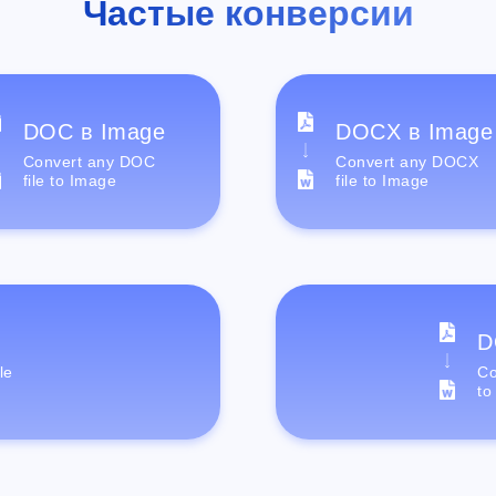
Частые конверсии
DOC в Image
DOCX в Image
Convert any DOC
Convert any DOCX
file to Image
file to Image
D
le
Co
to