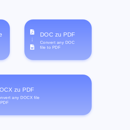
e
DOC zu PDF
Convert any DOC
file to PDF
OCX zu PDF
nvert any DOCX file
 PDF