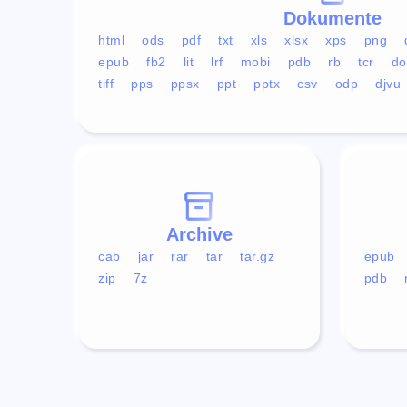
Dokumente
html
ods
pdf
txt
xls
xlsx
xps
png
epub
fb2
lit
lrf
mobi
pdb
rb
tcr
do
tiff
pps
ppsx
ppt
pptx
csv
odp
djvu
Archive
cab
jar
rar
tar
tar.gz
epub
zip
7z
pdb