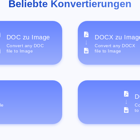
Beliebte Konvertierungen
DOC zu Image
DOCX zu Imag
Convert any DOC
Convert any DOCX
file to Image
file to Image
D
le
Co
to