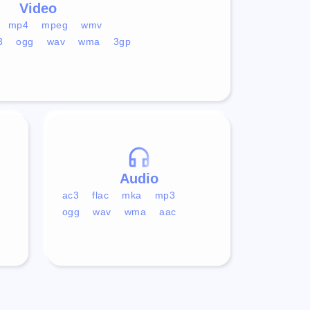
Video
mp4
mpeg
wmv
3
ogg
wav
wma
3gp
Audio
ac3
flac
mka
mp3
ogg
wav
wma
aac