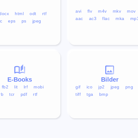
avi
flv
m4v
mkv
mov
docx
html
odt
rtf
aac
ac3
flac
mka
mp
c
eps
ps
jpeg
E-Books
Bilder
fb2
lit
lrf
mobi
gif
ico
jp2
jpeg
png
rb
tcr
pdf
rtf
tiff
tga
bmp