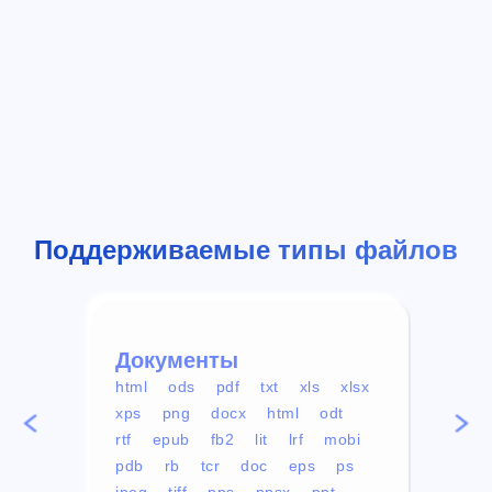
Поддерживаемые типы файлов
Документы
Вид
html
ods
pdf
txt
xls
xlsx
avi
xps
png
docx
html
odt
mp4
rtf
epub
fb2
lit
lrf
mobi
aa
pdb
rb
tcr
doc
eps
ps
ogg
jpeg
tiff
pps
ppsx
ppt