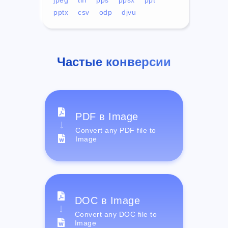
pptx
csv
odp
djvu
Частые конверсии
PDF в Image
Convert any PDF file to
Image
DOC в Image
Convert any DOC file to
Image