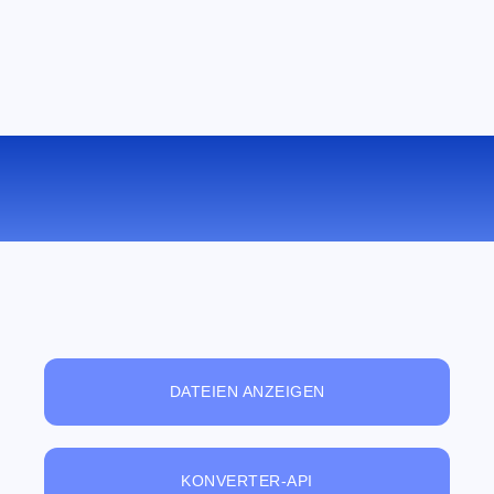
KONVERTIEREN SIE LRF ZU MOBI
ONLINE
DATEIEN ANZEIGEN
KONVERTER-API