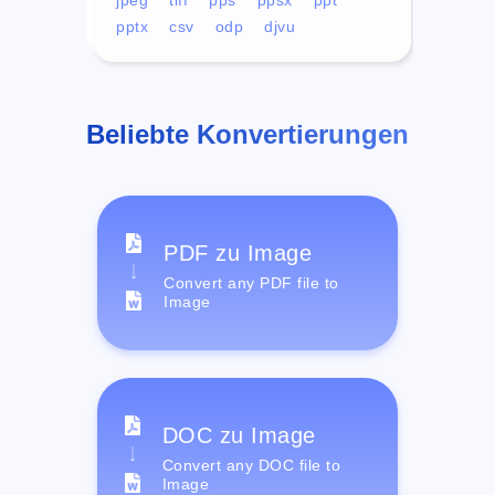
pptx
csv
odp
djvu
Beliebte Konvertierungen
PDF zu Image
Convert any PDF file to
Image
DOC zu Image
Convert any DOC file to
Image