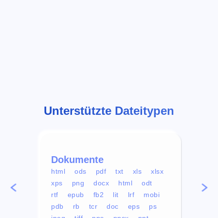
Unterstützte Dateitypen
Dokumente
Vid
html
ods
pdf
txt
xls
xlsx
avi
xps
png
docx
html
odt
mp4
rtf
epub
fb2
lit
lrf
mobi
aa
pdb
rb
tcr
doc
eps
ps
ogg
jpeg
tiff
pps
ppsx
ppt