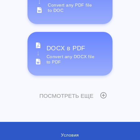
Convert any PDF file
to DOC
DOCX в PDF
Convert any DOCX file
to PDF
ПОСМОТРЕТЬ ЕЩЕ
Условия