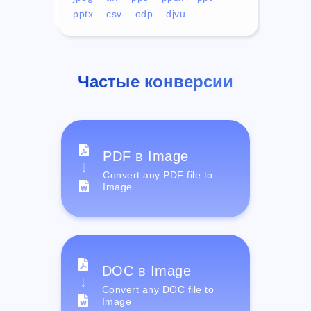
pptx
csv
odp
djvu
Частые конверсии
PDF в Image
Convert any PDF file to
Image
DOC в Image
Convert any DOC file to
Image