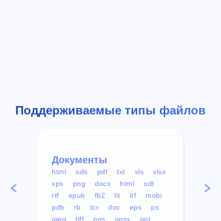
Поддерживаемые типы файлов
Документы
Вид
html
ods
pdf
txt
xls
xlsx
avi
xps
png
docx
html
odt
mp4
rtf
epub
fb2
lit
lrf
mobi
aa
pdb
rb
tcr
doc
eps
ps
ogg
jpeg
tiff
pps
ppsx
ppt