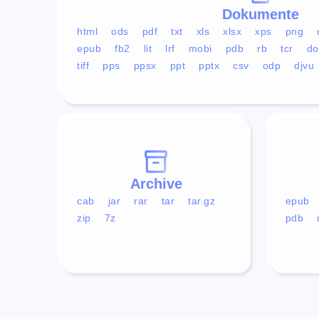
Dokumente
html
ods
pdf
txt
xls
xlsx
xps
png
epub
fb2
lit
lrf
mobi
pdb
rb
tcr
do
tiff
pps
ppsx
ppt
pptx
csv
odp
djvu
Archive
cab
jar
rar
tar
tar.gz
epub
zip
7z
pdb