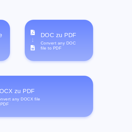
e
DOC zu PDF
Convert any DOC
file to PDF
OCX zu PDF
nvert any DOCX file
 PDF