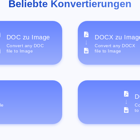
Beliebte Konvertierungen
DOC zu Image
DOCX zu Imag
Convert any DOC
Convert any DOCX
file to Image
file to Image
D
le
Co
to