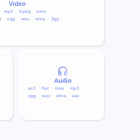
Video
mp4
mpeg
wmv
3
ogg
wav
wma
3gp
Audio
ac3
flac
mka
mp3
ogg
wav
wma
aac