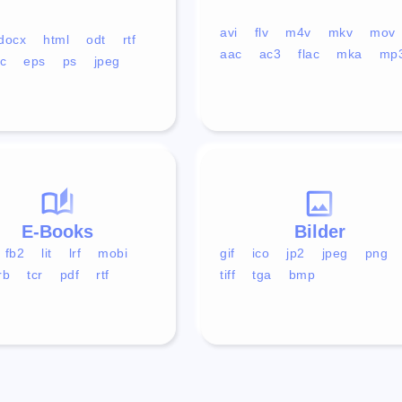
avi
flv
m4v
mkv
mov
docx
html
odt
rtf
aac
ac3
flac
mka
mp
c
eps
ps
jpeg
E-Books
Bilder
fb2
lit
lrf
mobi
gif
ico
jp2
jpeg
png
rb
tcr
pdf
rtf
tiff
tga
bmp