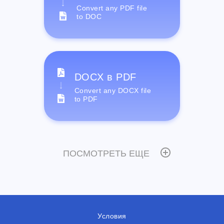
Convert any PDF file
to DOC
DOCX в PDF
Convert any DOCX file
to PDF
ПОСМОТРЕТЬ ЕЩЕ
Условия