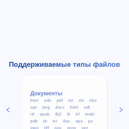
Поддерживаемые типы файлов
Документы
Вид
html
ods
pdf
txt
xls
xlsx
avi
xps
png
docx
html
odt
mp4
rtf
epub
fb2
lit
lrf
mobi
aa
pdb
rb
tcr
doc
eps
ps
ogg
jpeg
tiff
pps
ppsx
ppt