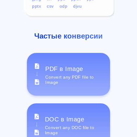
pptx
csv
odp
djvu
Частые конверсии
PDF в Image
Convert any PDF file to
Image
DOC в Image
Convert any DOC file to
Image