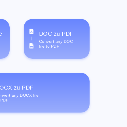
e
DOC zu PDF
Convert any DOC
file to PDF
OCX zu PDF
nvert any DOCX file
 PDF