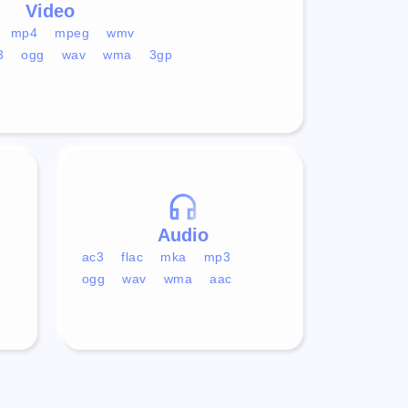
Video
mp4
mpeg
wmv
3
ogg
wav
wma
3gp
Audio
ac3
flac
mka
mp3
ogg
wav
wma
aac