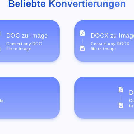
Beliebte Konvertierungen
DOC zu Image
DOCX zu Imag
Convert any DOC
Convert any DOCX
file to Image
file to Image
D
le
Co
to