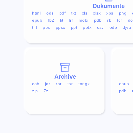
Dokumente
html
ods
pdf
txt
xls
xlsx
xps
png
epub
fb2
lit
lrf
mobi
pdb
rb
tcr
do
tiff
pps
ppsx
ppt
pptx
csv
odp
djvu
Archive
cab
jar
rar
tar
tar.gz
epub
zip
7z
pdb