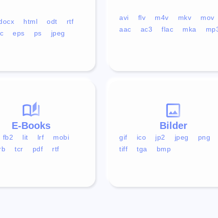
avi
flv
m4v
mkv
mov
docx
html
odt
rtf
aac
ac3
flac
mka
mp
c
eps
ps
jpeg
E-Books
Bilder
fb2
lit
lrf
mobi
gif
ico
jp2
jpeg
png
rb
tcr
pdf
rtf
tiff
tga
bmp