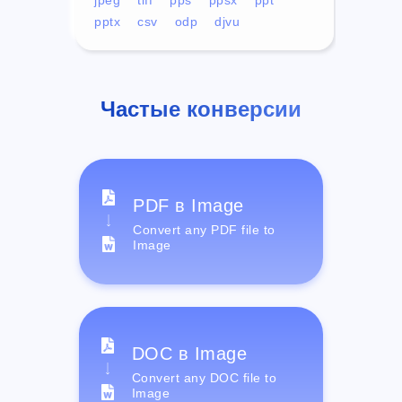
pptx
csv
odp
djvu
Частые конверсии
PDF в Image
Convert any PDF file to
Image
DOC в Image
Convert any DOC file to
Image