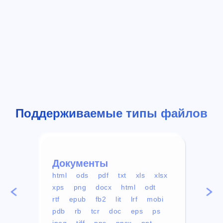
Поддерживаемые типы файлов
Документы
Вид
html
ods
pdf
txt
xls
xlsx
avi
xps
png
docx
html
odt
mp4
rtf
epub
fb2
lit
lrf
mobi
aa
pdb
rb
tcr
doc
eps
ps
ogg
jpeg
tiff
pps
ppsx
ppt