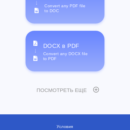
Convert any PDF file
to DOC
DOCX в PDF
Convert any DOCX file
to PDF
ПОСМОТРЕТЬ ЕЩЕ
Условия