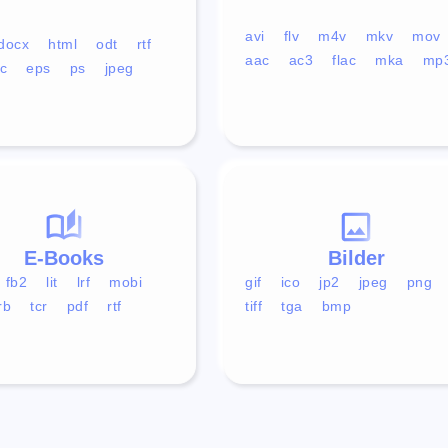
avi
flv
m4v
mkv
mov
docx
html
odt
rtf
aac
ac3
flac
mka
mp
c
eps
ps
jpeg
E-Books
Bilder
fb2
lit
lrf
mobi
gif
ico
jp2
jpeg
png
rb
tcr
pdf
rtf
tiff
tga
bmp