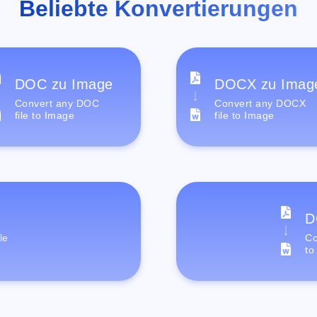
Beliebte Konvertierungen
DOC zu Image
DOCX zu Imag
Convert any DOC
Convert any DOCX
file to Image
file to Image
D
le
Co
to