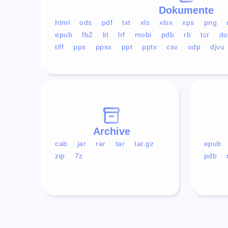
Dokumente
html
ods
pdf
txt
xls
xlsx
xps
png
epub
fb2
lit
lrf
mobi
pdb
rb
tcr
do
tiff
pps
ppsx
ppt
pptx
csv
odp
djvu
Archive
cab
jar
rar
tar
tar.gz
epub
zip
7z
pdb