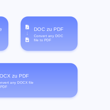
e
DOC zu PDF
Convert any DOC
file to PDF
OCX zu PDF
nvert any DOCX file
 PDF