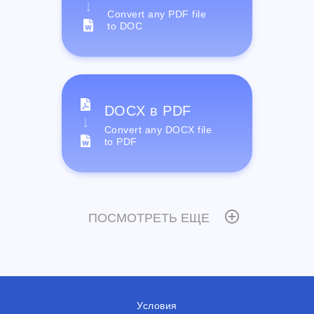
Convert any PDF file
to DOC
DOCX в PDF
Convert any DOCX file
to PDF
ПОСМОТРЕТЬ ЕЩЕ
Условия