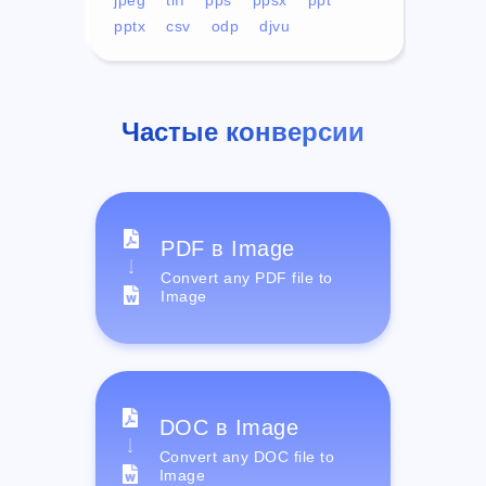
pptx
csv
odp
djvu
Частые конверсии
PDF в Image
Convert any PDF file to
Image
DOC в Image
Convert any DOC file to
Image