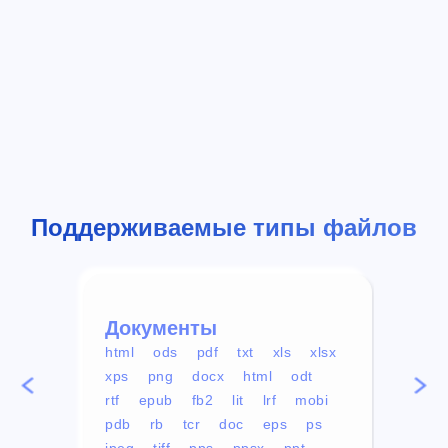
Поддерживаемые типы файлов
Документы
Вид
html
ods
pdf
txt
xls
xlsx
avi
xps
png
docx
html
odt
mp4
rtf
epub
fb2
lit
lrf
mobi
aa
pdb
rb
tcr
doc
eps
ps
ogg
jpeg
tiff
pps
ppsx
ppt