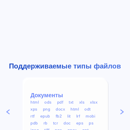
Поддерживаемые типы файлов
Документы
Вид
html
ods
pdf
txt
xls
xlsx
avi
xps
png
docx
html
odt
mp4
rtf
epub
fb2
lit
lrf
mobi
aa
pdb
rb
tcr
doc
eps
ps
ogg
jpeg
tiff
pps
ppsx
ppt