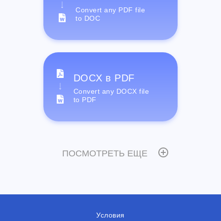
Convert any PDF file
to DOC
DOCX в PDF
Convert any DOCX file
to PDF
ПОСМОТРЕТЬ ЕЩЕ
Условия