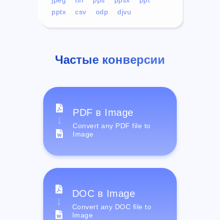
pptx
csv
odp
djvu
Частые конверсии
PDF в Image
Convert any PDF file to
Image
DOC в Image
Convert any DOC file to
Image