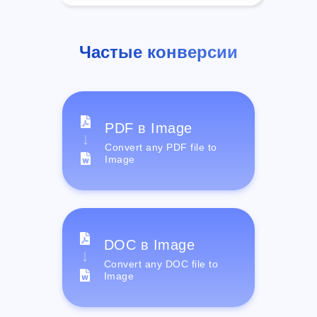
Частые конверсии
PDF в Image
Convert any PDF file to
Image
DOC в Image
Convert any DOC file to
Image