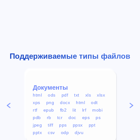
Поддерживаемые типы файлов
Документы
Вид
html
ods
pdf
txt
xls
xlsx
avi
xps
png
docx
html
odt
mp4
rtf
epub
fb2
lit
lrf
mobi
aa
pdb
rb
tcr
doc
eps
ps
ogg
jpeg
tiff
pps
ppsx
ppt
pptx
csv
odp
djvu