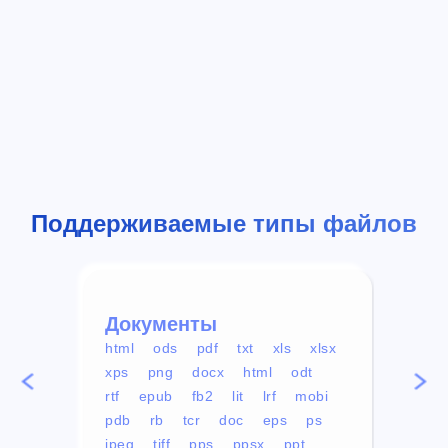
Поддерживаемые типы файлов
Документы
Вид
html
ods
pdf
txt
xls
xlsx
avi
xps
png
docx
html
odt
mp4
rtf
epub
fb2
lit
lrf
mobi
aa
pdb
rb
tcr
doc
eps
ps
ogg
jpeg
tiff
pps
ppsx
ppt