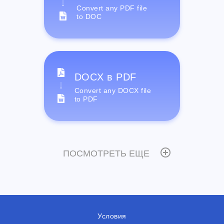
Convert any PDF file
to DOC
DOCX в PDF
Convert any DOCX file
to PDF
ПОСМОТРЕТЬ ЕЩЕ
Условия