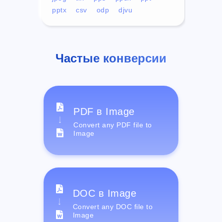
pptx
csv
odp
djvu
Частые конверсии
PDF в Image
Convert any PDF file to
Image
DOC в Image
Convert any DOC file to
Image