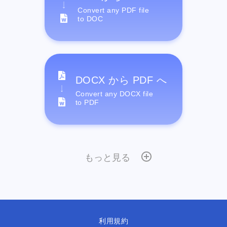
Convert any PDF file
to DOC
DOCX から PDF へ
Convert any DOCX file
to PDF
もっと見る
利用規約