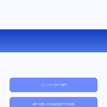
WEBM を MPEG にオンラインで変換す
る
コンバーターAPI
API DEL CONVERTITORE