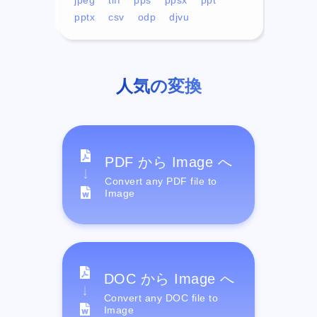
pptx
csv
odp
djvu
人気の変換
PDF から Image へ
Convert any PDF file to
Image
DOC から Image へ
Convert any DOC file to
Image