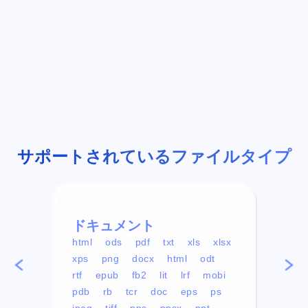
サポートされているファイルタイプ
ドキュメント
ビデ
html
ods
pdf
txt
xls
xlsx
avi
xps
png
docx
html
odt
mp4
rtf
epub
fb2
lit
lrf
mobi
aa
pdb
rb
tcr
doc
eps
ps
ogg
jpeg
tiff
pps
ppsx
ppt