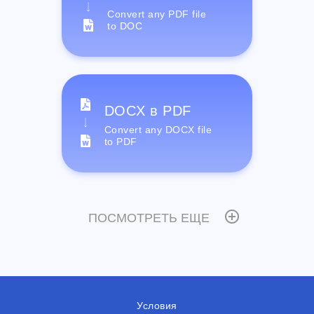
Convert any PDF file
to DOC
DOCX в PDF
Convert any DOCX file
to PDF
ПОСМОТРЕТЬ ЕЩЕ
Условия