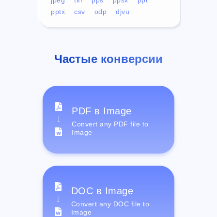
pptx
csv
odp
djvu
Частые конверсии
PDF в Image
Convert any PDF file to
Image
DOC в Image
Convert any DOC file to
Image