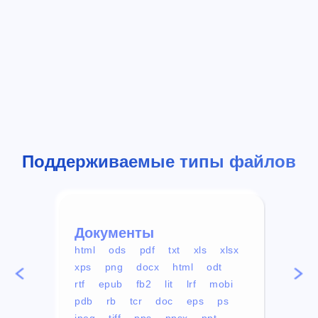
Поддерживаемые типы файлов
Документы
Вид
html
ods
pdf
txt
xls
xlsx
avi
xps
png
docx
html
odt
mp4
rtf
epub
fb2
lit
lrf
mobi
aa
pdb
rb
tcr
doc
eps
ps
ogg
jpeg
tiff
pps
ppsx
ppt