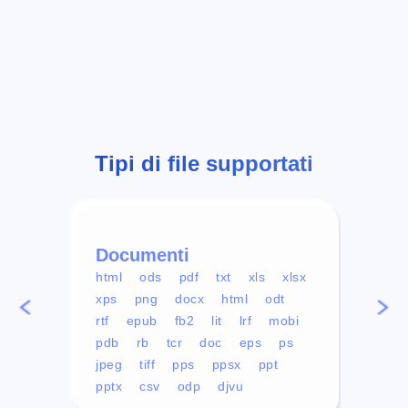
Tipi di file supportati
Documenti
Vid
html
ods
pdf
txt
xls
xlsx
avi
xps
png
docx
html
odt
mp4
rtf
epub
fb2
lit
lrf
mobi
aa
pdb
rb
tcr
doc
eps
ps
ogg
jpeg
tiff
pps
ppsx
ppt
pptx
csv
odp
djvu