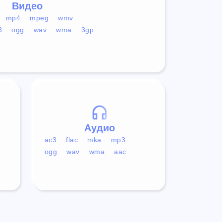
Видео
mp4
mpeg
wmv
3
ogg
wav
wma
3gp
Аудио
ac3
flac
mka
mp3
ogg
wav
wma
aac