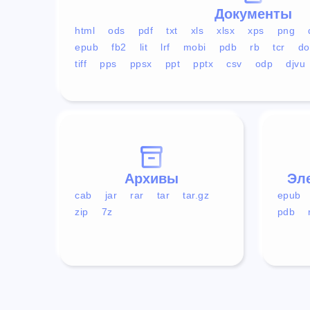
Документы
html
ods
pdf
txt
xls
xlsx
xps
png
epub
fb2
lit
lrf
mobi
pdb
rb
tcr
do
tiff
pps
ppsx
ppt
pptx
csv
odp
djvu
Архивы
Эл
cab
jar
rar
tar
tar.gz
epub
zip
7z
pdb