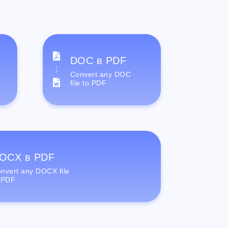
DOC в PDF
Convert any DOC
file to PDF
OCX в PDF
nvert any DOCX file
 PDF