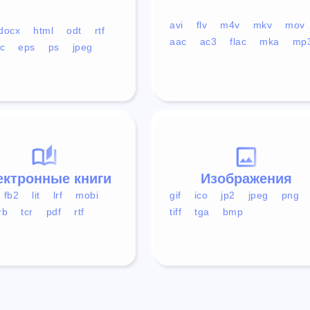
avi
flv
m4v
mkv
mov
docx
html
odt
rtf
aac
ac3
flac
mka
mp
c
eps
ps
jpeg
ектронные книги
Изображения
fb2
lit
lrf
mobi
gif
ico
jp2
jpeg
png
rb
tcr
pdf
rtf
tiff
tga
bmp