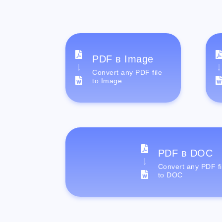
PDF в Image
Convert any PDF file
to Image
PDF в DOC
Convert any PDF fi
to DOC