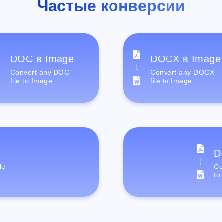
Частые конверсии
DOC в Image
DOCX в Image
Convert any DOC
Convert any DOCX
file to Image
file to Image
D
le
Co
to