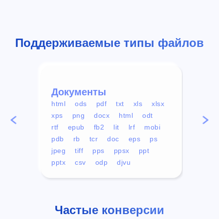
Поддерживаемые типы файлов
Документы
Вид
html
ods
pdf
txt
xls
xlsx
avi
xps
png
docx
html
odt
mp4
rtf
epub
fb2
lit
lrf
mobi
aa
pdb
rb
tcr
doc
eps
ps
ogg
jpeg
tiff
pps
ppsx
ppt
pptx
csv
odp
djvu
Частые конверсии