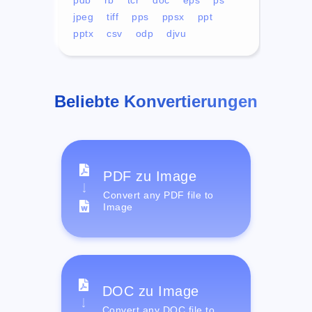
jpeg
tiff
pps
ppsx
ppt
pptx
csv
odp
djvu
Beliebte Konvertierungen
PDF zu Image
Convert any PDF file to
Image
DOC zu Image
Convert any DOC file to