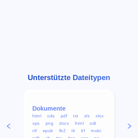
Unterstützte Dateitypen
Dokumente
Vid
html
ods
pdf
txt
xls
xlsx
avi
xps
png
docx
html
odt
mp4
rtf
epub
fb2
lit
lrf
mobi
aa
pdb
rb
tcr
doc
eps
ps
ogg