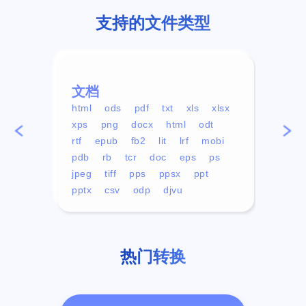
支持的文件类型
文档
视频
html
ods
pdf
txt
xls
xlsx
avi
xps
png
docx
html
odt
mp4
rtf
epub
fb2
lit
lrf
mobi
aa
pdb
rb
tcr
doc
eps
ps
ogg
jpeg
tiff
pps
ppsx
ppt
pptx
csv
odp
djvu
热门转换