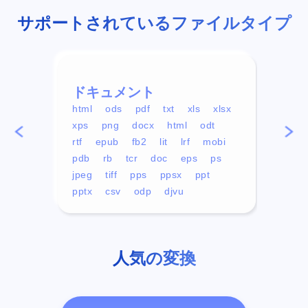
サポートされているファイルタイプ
ドキュメント
ビデ
html
ods
pdf
txt
xls
xlsx
avi
xps
png
docx
html
odt
mp4
rtf
epub
fb2
lit
lrf
mobi
aa
pdb
rb
tcr
doc
eps
ps
ogg
jpeg
tiff
pps
ppsx
ppt
pptx
csv
odp
djvu
人気の変換