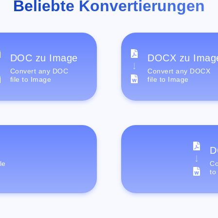
Beliebte Konvertierungen
DOC zu Image
DOCX zu Imag
Convert any DOC
Convert any DOCX
file to Image
file to Image
D
le
Co
to