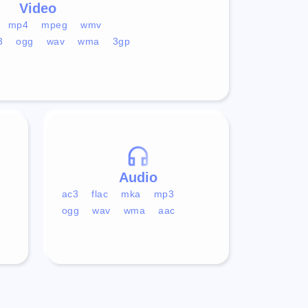
Video
mp4
mpeg
wmv
3
ogg
wav
wma
3gp
Audio
ac3
flac
mka
mp3
ogg
wav
wma
aac