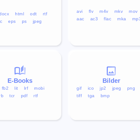
avi
flv
m4v
mkv
mov
docx
html
odt
rtf
aac
ac3
flac
mka
mp
c
eps
ps
jpeg
E-Books
Bilder
fb2
lit
lrf
mobi
gif
ico
jp2
jpeg
png
rb
tcr
pdf
rtf
tiff
tga
bmp