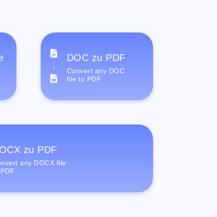
e
DOC zu PDF
Convert any DOC
file to PDF
OCX zu PDF
nvert any DOCX file
 PDF