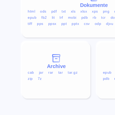
Dokumente
html
ods
pdf
txt
xls
xlsx
xps
png
epub
fb2
lit
lrf
mobi
pdb
rb
tcr
do
tiff
pps
ppsx
ppt
pptx
csv
odp
djvu
Archive
cab
jar
rar
tar
tar.gz
epub
zip
7z
pdb