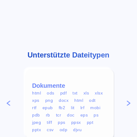
Unterstützte Dateitypen
Dokumente
Vid
html
ods
pdf
txt
xls
xlsx
avi
xps
png
docx
html
odt
mp4
rtf
epub
fb2
lit
lrf
mobi
aa
pdb
rb
tcr
doc
eps
ps
ogg
jpeg
tiff
pps
ppsx
ppt
pptx
csv
odp
djvu