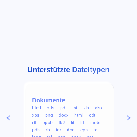
Unterstützte Dateitypen
Dokumente
Vid
html
ods
pdf
txt
xls
xlsx
avi
xps
png
docx
html
odt
mp4
rtf
epub
fb2
lit
lrf
mobi
aa
pdb
rb
tcr
doc
eps
ps
ogg
jpeg
tiff
pps
ppsx
ppt