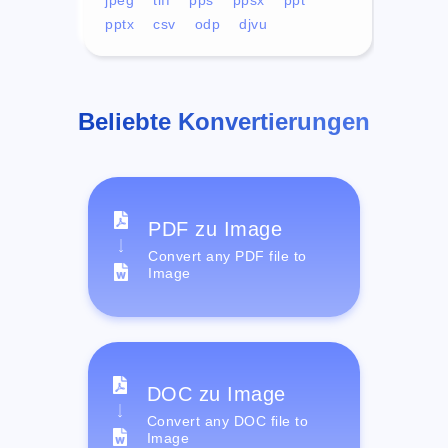
pptx
csv
odp
djvu
Beliebte Konvertierungen
PDF zu Image
Convert any PDF file to
Image
DOC zu Image
Convert any DOC file to
Image