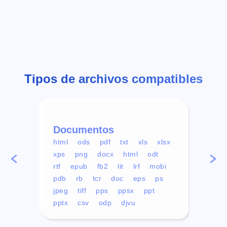
Tipos de archivos compatibles
Documentos
Víd
html
ods
pdf
txt
xls
xlsx
avi
xps
png
docx
html
odt
mp4
rtf
epub
fb2
lit
lrf
mobi
aa
pdb
rb
tcr
doc
eps
ps
ogg
jpeg
tiff
pps
ppsx
ppt
pptx
csv
odp
djvu