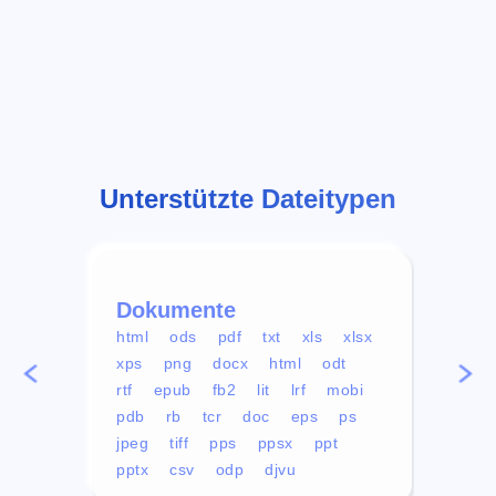
Unterstützte Dateitypen
Dokumente
Vid
html
ods
pdf
txt
xls
xlsx
avi
xps
png
docx
html
odt
mp4
rtf
epub
fb2
lit
lrf
mobi
aa
pdb
rb
tcr
doc
eps
ps
ogg
jpeg
tiff
pps
ppsx
ppt
pptx
csv
odp
djvu