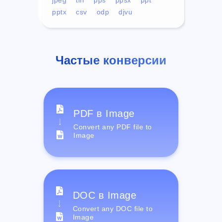
pptx
csv
odp
djvu
Частые конверсии
PDF в Image
Convert any PDF file to
Image
DOC в Image
Convert any DOC file to
Image