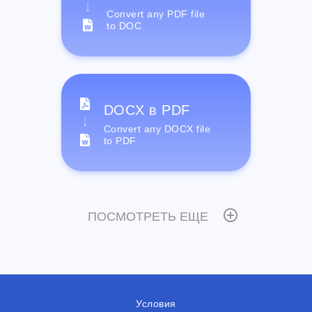
Convert any PDF file
to DOC
DOCX в PDF
Convert any DOCX file
to PDF
ПОСМОТРЕТЬ ЕЩЕ
Условия