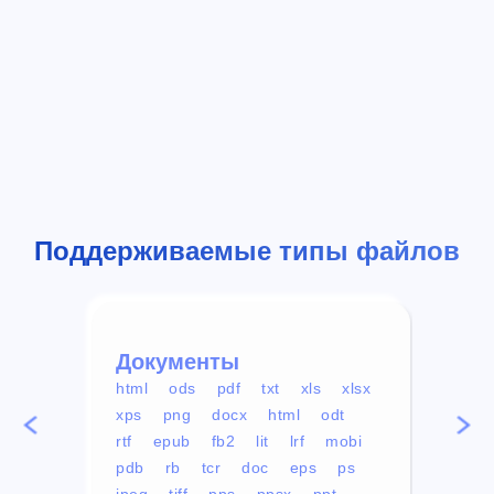
Поддерживаемые типы файлов
Документы
Вид
html
ods
pdf
txt
xls
xlsx
avi
xps
png
docx
html
odt
mp4
rtf
epub
fb2
lit
lrf
mobi
aa
pdb
rb
tcr
doc
eps
ps
ogg
jpeg
tiff
pps
ppsx
ppt