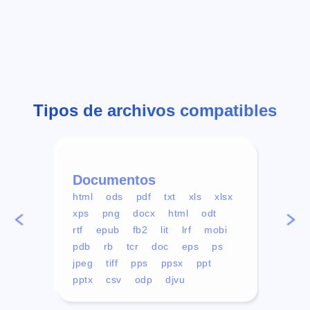
Tipos de archivos compatibles
Documentos
Víd
html
ods
pdf
txt
xls
xlsx
avi
xps
png
docx
html
odt
mp4
rtf
epub
fb2
lit
lrf
mobi
aa
pdb
rb
tcr
doc
eps
ps
ogg
jpeg
tiff
pps
ppsx
ppt
pptx
csv
odp
djvu