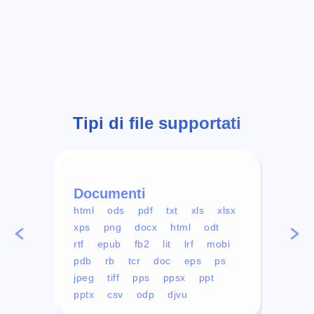
Tipi di file supportati
Documenti
Vid
html
ods
pdf
txt
xls
xlsx
avi
xps
png
docx
html
odt
mp4
rtf
epub
fb2
lit
lrf
mobi
aa
pdb
rb
tcr
doc
eps
ps
ogg
jpeg
tiff
pps
ppsx
ppt
pptx
csv
odp
djvu