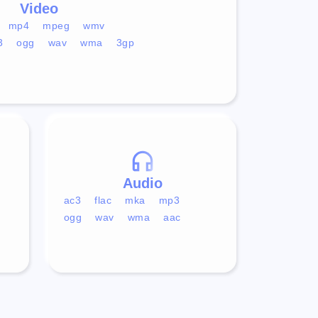
Video
mp4
mpeg
wmv
3
ogg
wav
wma
3gp
Audio
ac3
flac
mka
mp3
ogg
wav
wma
aac