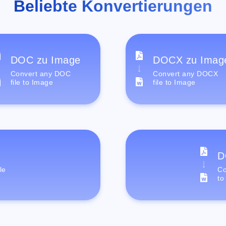
Beliebte Konvertierungen
DOC zu Image
DOCX zu Imag
Convert any DOC
Convert any DOCX
file to Image
file to Image
D
le
Co
to