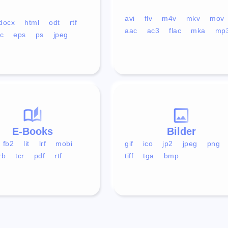
avi
flv
m4v
mkv
mov
docx
html
odt
rtf
aac
ac3
flac
mka
mp
c
eps
ps
jpeg
E-Books
Bilder
fb2
lit
lrf
mobi
gif
ico
jp2
jpeg
png
rb
tcr
pdf
rtf
tiff
tga
bmp