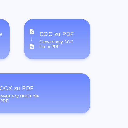
e
DOC zu PDF
Convert any DOC
file to PDF
OCX zu PDF
nvert any DOCX file
 PDF