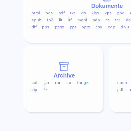
Dokumente
html
ods
pdf
txt
xls
xlsx
xps
png
epub
fb2
lit
lrf
mobi
pdb
rb
tcr
do
tiff
pps
ppsx
ppt
pptx
csv
odp
djvu
Archive
cab
jar
rar
tar
tar.gz
epub
zip
7z
pdb