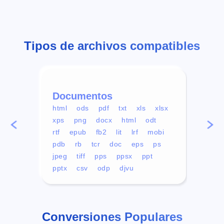
Tipos de archivos compatibles
Documentos
Víd
html
ods
pdf
txt
xls
xlsx
avi
xps
png
docx
html
odt
mp4
rtf
epub
fb2
lit
lrf
mobi
aa
pdb
rb
tcr
doc
eps
ps
ogg
jpeg
tiff
pps
ppsx
ppt
pptx
csv
odp
djvu
Conversiones Populares