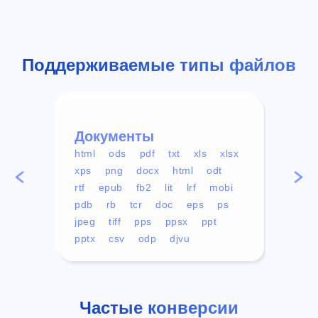
Поддерживаемые типы файлов
Документы
Вид
html
ods
pdf
txt
xls
xlsx
avi
xps
png
docx
html
odt
mp4
rtf
epub
fb2
lit
lrf
mobi
aa
pdb
rb
tcr
doc
eps
ps
ogg
jpeg
tiff
pps
ppsx
ppt
pptx
csv
odp
djvu
Частые конверсии