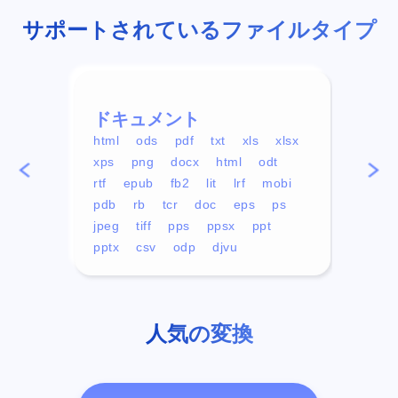
サポートされているファイルタイプ
ドキュメント
ビデ
html
ods
pdf
txt
xls
xlsx
avi
xps
png
docx
html
odt
mp4
rtf
epub
fb2
lit
lrf
mobi
aa
pdb
rb
tcr
doc
eps
ps
ogg
jpeg
tiff
pps
ppsx
ppt
pptx
csv
odp
djvu
人気の変換