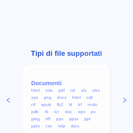
Tipi di file supportati
Documenti
Vid
html
ods
pdf
txt
xls
xlsx
avi
xps
png
docx
html
odt
mp4
rtf
epub
fb2
lit
lrf
mobi
aa
pdb
rb
tcr
doc
eps
ps
ogg
jpeg
tiff
pps
ppsx
ppt
pptx
csv
odp
djvu