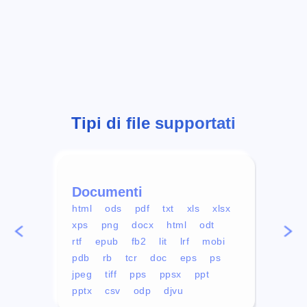
Tipi di file supportati
Documenti
Vid
html
ods
pdf
txt
xls
xlsx
avi
xps
png
docx
html
odt
mp4
rtf
epub
fb2
lit
lrf
mobi
aa
pdb
rb
tcr
doc
eps
ps
ogg
jpeg
tiff
pps
ppsx
ppt
pptx
csv
odp
djvu