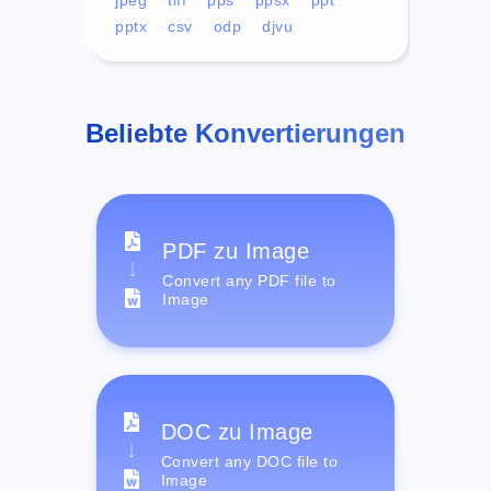
pptx
csv
odp
djvu
Beliebte Konvertierungen
PDF zu Image
Convert any PDF file to
Image
DOC zu Image
Convert any DOC file to
Image