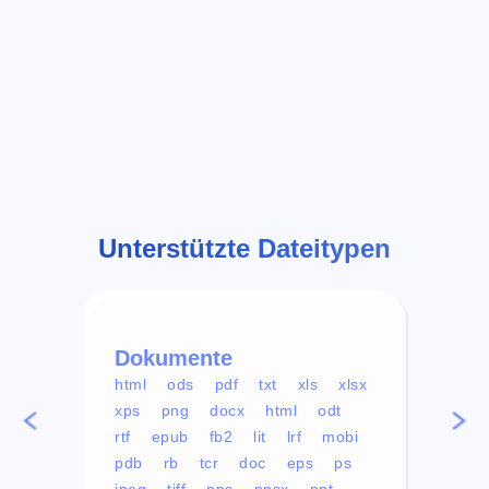
Unterstützte Dateitypen
Dokumente
Vid
html
ods
pdf
txt
xls
xlsx
avi
xps
png
docx
html
odt
mp4
rtf
epub
fb2
lit
lrf
mobi
aa
pdb
rb
tcr
doc
eps
ps
ogg
jpeg
tiff
pps
ppsx
ppt