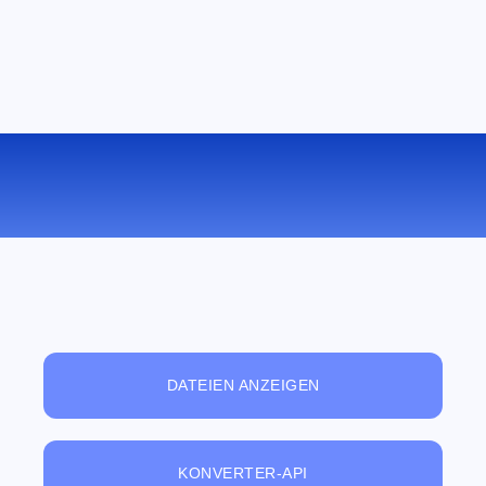
KONVERTIEREN SIE PNG ZU ICO
ONLINE
DATEIEN ANZEIGEN
KONVERTER-API