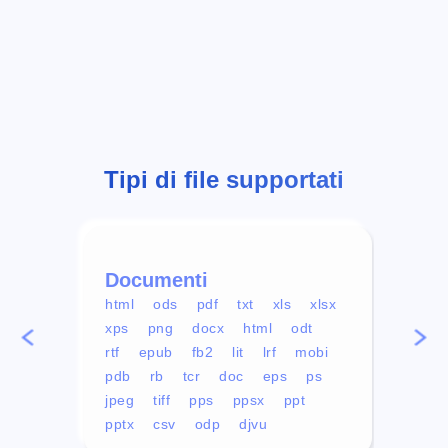
Tipi di file supportati
Documenti
Vid
html
ods
pdf
txt
xls
xlsx
avi
xps
png
docx
html
odt
mp4
rtf
epub
fb2
lit
lrf
mobi
aa
pdb
rb
tcr
doc
eps
ps
ogg
jpeg
tiff
pps
ppsx
ppt
pptx
csv
odp
djvu