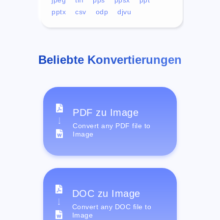
pptx
csv
odp
djvu
Beliebte Konvertierungen
PDF zu Image
Convert any PDF file to
Image
DOC zu Image
Convert any DOC file to
Image