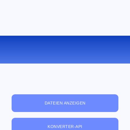
KONVERTIEREN SIE PSD ZU PNG
ONLINE
DATEIEN ANZEIGEN
KONVERTER-API