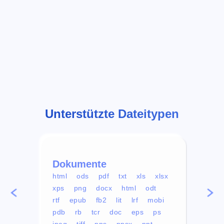
Unterstützte Dateitypen
Dokumente
Vid
html
ods
pdf
txt
xls
xlsx
avi
xps
png
docx
html
odt
mp4
rtf
epub
fb2
lit
lrf
mobi
aa
pdb
rb
tcr
doc
eps
ps
ogg
jpeg
tiff
pps
ppsx
ppt