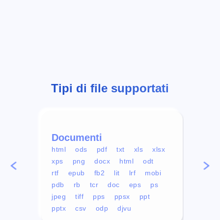
Tipi di file supportati
Documenti
Vid
html
ods
pdf
txt
xls
xlsx
avi
xps
png
docx
html
odt
mp4
rtf
epub
fb2
lit
lrf
mobi
aa
pdb
rb
tcr
doc
eps
ps
ogg
jpeg
tiff
pps
ppsx
ppt
pptx
csv
odp
djvu