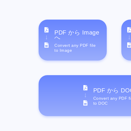
PDF から Image
へ
Convert any PDF file
to Image
PDF から DO
Convert any PDF fi
to DOC