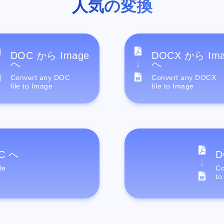
人気の変換
DOC から Image
DOCX から Im
へ
へ
Convert any DOC
Convert any DOCX
file to Image
file to Image
C へ
D
le
Co
to