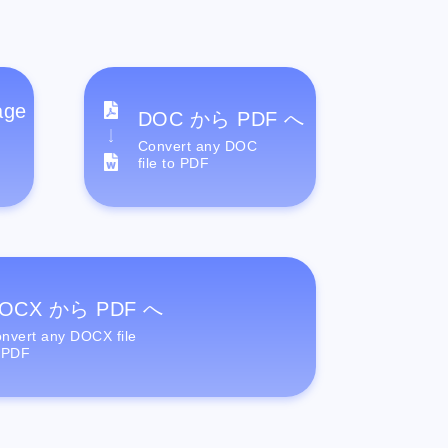
age
DOC から PDF へ
Convert any DOC
file to PDF
OCX から PDF へ
nvert any DOCX file
 PDF