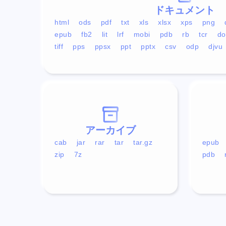
ドキュメント
html
ods
pdf
txt
xls
xlsx
xps
png
epub
fb2
lit
lrf
mobi
pdb
rb
tcr
do
tiff
pps
ppsx
ppt
pptx
csv
odp
djvu
アーカイブ
cab
jar
rar
tar
tar.gz
epub
zip
7z
pdb