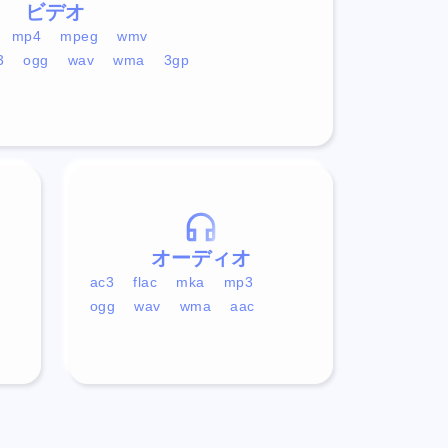
ビデオ
mp4
mpeg
wmv
3
ogg
wav
wma
3gp
オーディオ
ac3
flac
mka
mp3
ogg
wav
wma
aac