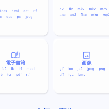
avi
flv
m4v
mkv
mov
docx
html
odt
rtf
aac
ac3
flac
mka
mp
c
eps
ps
jpeg
電子書籍
画像
fb2
lit
lrf
mobi
gif
ico
jp2
jpeg
png
rb
tcr
pdf
rtf
tiff
tga
bmp