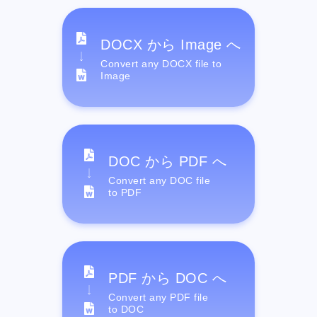
DOCX から Image へ
Convert any DOCX file to
Image
DOC から PDF へ
Convert any DOC file
to PDF
PDF から DOC へ
Convert any PDF file
to DOC