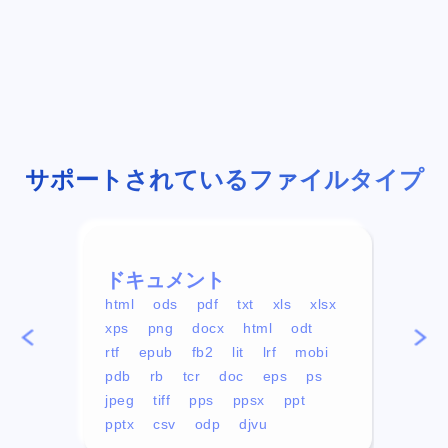
サポートされているファイルタイプ
ドキュメント
ビデ
html
ods
pdf
txt
xls
xlsx
avi
xps
png
docx
html
odt
mp4
rtf
epub
fb2
lit
lrf
mobi
aa
pdb
rb
tcr
doc
eps
ps
ogg
jpeg
tiff
pps
ppsx
ppt
pptx
csv
odp
djvu