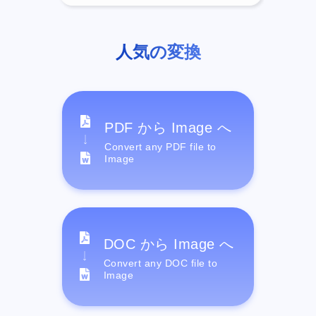
人気の変換
PDF から Image へ
Convert any PDF file to
Image
DOC から Image へ
Convert any DOC file to
Image