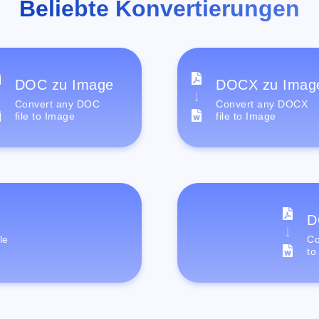
Beliebte Konvertierungen
DOC zu Image
DOCX zu Imag
Convert any DOC
Convert any DOCX
file to Image
file to Image
D
le
Co
to