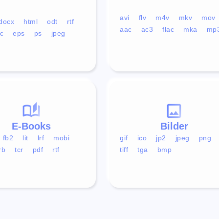
avi
flv
m4v
mkv
mov
docx
html
odt
rtf
aac
ac3
flac
mka
mp
c
eps
ps
jpeg
E-Books
Bilder
fb2
lit
lrf
mobi
gif
ico
jp2
jpeg
png
rb
tcr
pdf
rtf
tiff
tga
bmp