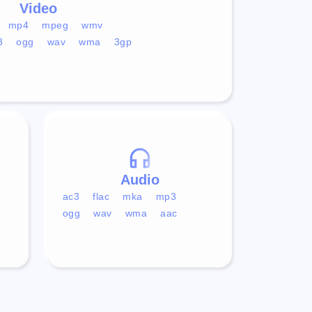
Video
mp4
mpeg
wmv
3
ogg
wav
wma
3gp
Audio
ac3
flac
mka
mp3
ogg
wav
wma
aac