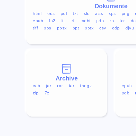
Dokumente
html
ods
pdf
txt
xls
xlsx
xps
png
epub
fb2
lit
lrf
mobi
pdb
rb
tcr
do
tiff
pps
ppsx
ppt
pptx
csv
odp
djvu
Archive
cab
jar
rar
tar
tar.gz
epub
zip
7z
pdb