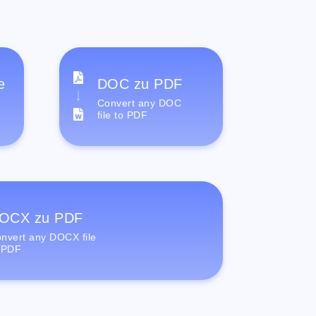
e
DOC zu PDF
Convert any DOC
file to PDF
OCX zu PDF
nvert any DOCX file
 PDF