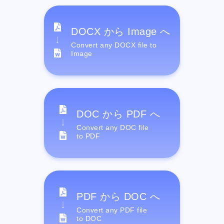
DOCX から Image へ
Convert any DOCX file to
Image
DOC から PDF へ
Convert any DOC file
to PDF
PDF から DOC へ
Convert any PDF file
to DOC