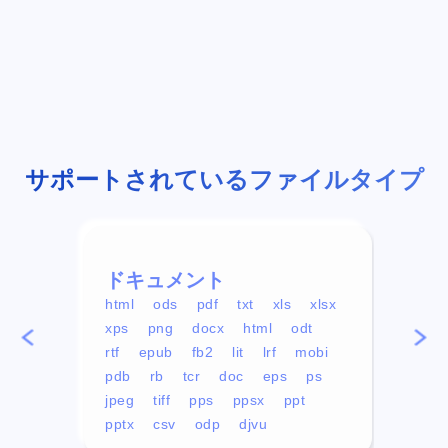
サポートされているファイルタイプ
ドキュメント
ビデ
html
ods
pdf
txt
xls
xlsx
avi
xps
png
docx
html
odt
mp4
rtf
epub
fb2
lit
lrf
mobi
aa
pdb
rb
tcr
doc
eps
ps
ogg
jpeg
tiff
pps
ppsx
ppt
pptx
csv
odp
djvu