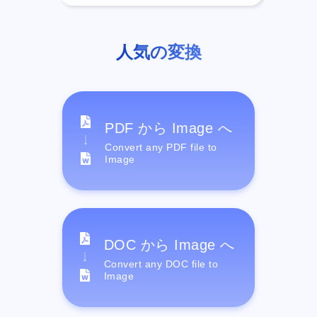
人気の変換
PDF から Image へ
Convert any PDF file to
Image
DOC から Image へ
Convert any DOC file to
Image