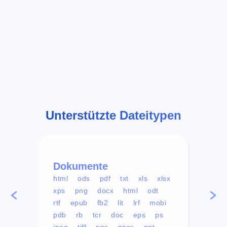
Unterstützte Dateitypen
Dokumente
Vid
html
ods
pdf
txt
xls
xlsx
avi
xps
png
docx
html
odt
mp4
rtf
epub
fb2
lit
lrf
mobi
aa
pdb
rb
tcr
doc
eps
ps
ogg
jpeg
tiff
pps
ppsx
ppt