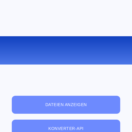
KONVERTIEREN SIE DOC ZU ODT
ONLINE
DATEIEN ANZEIGEN
KONVERTER-API